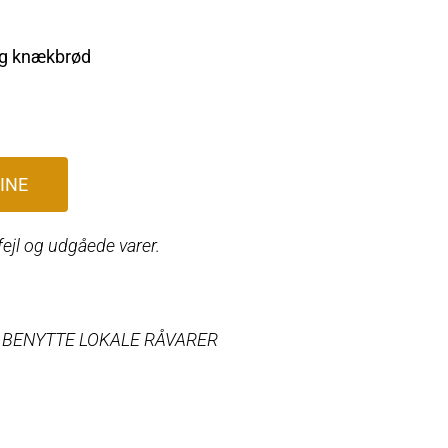
og knækbrød
INE
fejl og udgåede varer.
T BENYTTE LOKALE RÅVARER