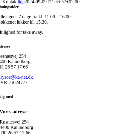
Kontakt
line
2024-09-09T11:35:57+02:00
bningstider
lle ugens 7 dage fra kl. 11.00 – 16.00.
økkenet lukker kl. 15.30.
ulighed for take away.
dresse
øsnæsvej 254
400 Kalundborg
lf. 26 57 17 66
hrysoe@ka-net.dk
VR 25624777
ølg med
Vores adresse
Røsnæsvej 254
4400 Kalundborg
Tlf. 26 57 17 66