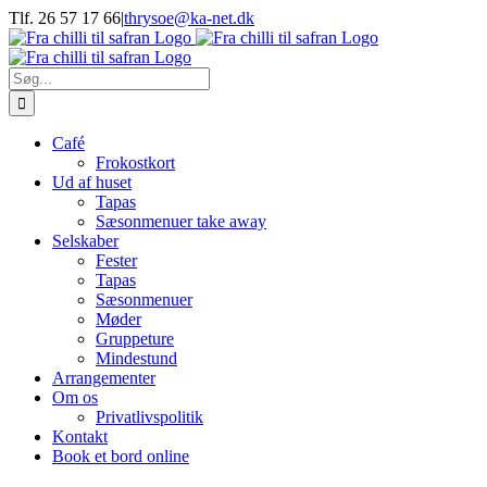
Skip
Tlf. 26 57 17 66
|
thrysoe@ka-net.dk
to
Facebook
Instagram
content
Søg
efter:
Café
Frokostkort
Ud af huset
Tapas
Sæsonmenuer take away
Selskaber
Fester
Tapas
Sæsonmenuer
Møder
Gruppeture
Mindestund
Arrangementer
Om os
Privatlivspolitik
Kontakt
Book et bord online