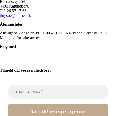
Røsnæsvej 254
4400 Kalundborg
Tlf. 26 57 17 66
thrysoe@ka-net.dk
Åbningstider
Alle ugens 7 dage fra kl. 11.00 – 16.00. Køkkenet lukker kl. 15.30.
Mulighed for take away.
Følg med
Tilmeld dig vores nyhedsbrev