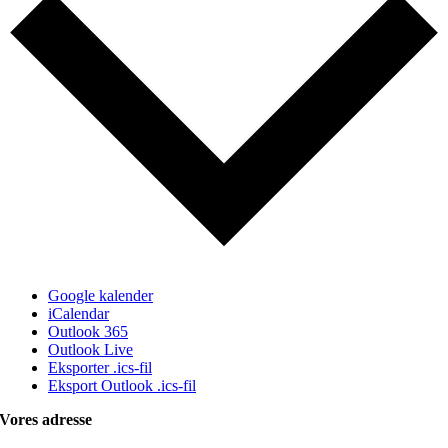
Google kalender
iCalendar
Outlook 365
Outlook Live
Eksporter .ics-fil
Eksport Outlook .ics-fil
Vores adresse