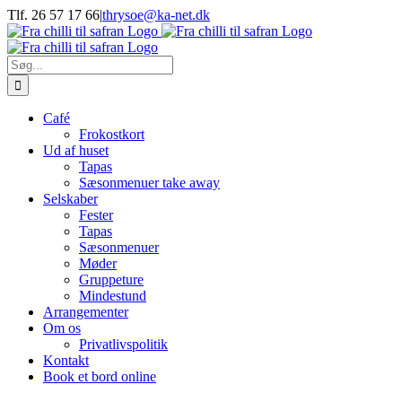
Skip
Tlf. 26 57 17 66
|
thrysoe@ka-net.dk
to
Facebook
Instagram
content
Søg
efter:
Café
Frokostkort
Ud af huset
Tapas
Sæsonmenuer take away
Selskaber
Fester
Tapas
Sæsonmenuer
Møder
Gruppeture
Mindestund
Arrangementer
Om os
Privatlivspolitik
Kontakt
Book et bord online