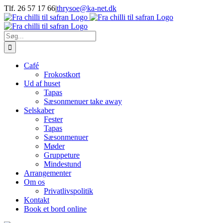
Skip
Tlf. 26 57 17 66
|
thrysoe@ka-net.dk
to
Facebook
Instagram
content
Søg
efter:
Café
Frokostkort
Ud af huset
Tapas
Sæsonmenuer take away
Selskaber
Fester
Tapas
Sæsonmenuer
Møder
Gruppeture
Mindestund
Arrangementer
Om os
Privatlivspolitik
Kontakt
Book et bord online