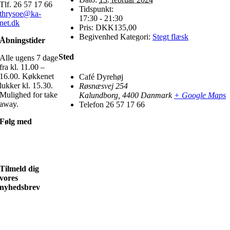
Tlf. 26 57 17 66
Tidspunkt:
thrysoe@ka-
17:30 - 21:30
net.dk
Pris:
DKK135,00
Begivenhed Kategori:
Stegt flæsk
Åbningstider
Sted
Alle ugens 7 dage
fra kl. 11.00 –
16.00. Køkkenet
Café Dyrehøj
lukker kl. 15.30.
Røsnæsvej 254
Mulighed for take
Kalundborg
,
4400
Danmark
+ Google Maps
away.
Telefon
26 57 17 66
Følg med
Tilmeld dig
vores
nyhedsbrev