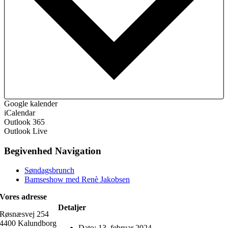
Google kalender
iCalendar
Outlook 365
Outlook Live
Begivenhed Navigation
Søndagsbrunch
Bamseshow med Renè Jakobsen
Vores adresse
Detaljer
Røsnæsvej 254
4400 Kalundborg
Dato:
13. februar 2024