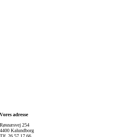
Vores adresse
Røsnæsvej 254
4400 Kalundborg
Tlf. 26 57 17 66