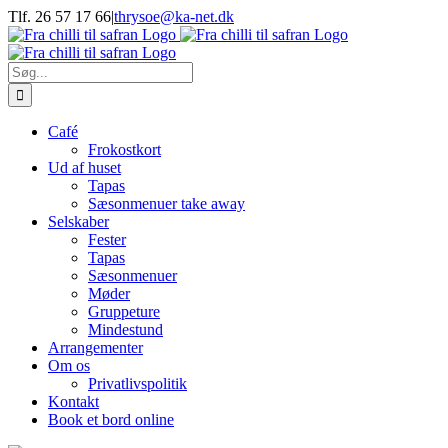
Skip
Tlf. 26 57 17 66
|
thrysoe@ka-net.dk
to
Facebook
Instagram
content
Søg
efter:
Café
Frokostkort
Ud af huset
Tapas
Sæsonmenuer take away
Selskaber
Fester
Tapas
Sæsonmenuer
Møder
Gruppeture
Mindestund
Arrangementer
Om os
Privatlivspolitik
Kontakt
Book et bord online