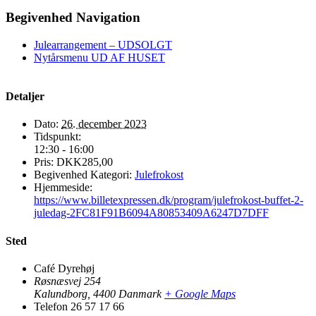
Begivenhed Navigation
Julearrangement – UDSOLGT
Nytårsmenu UD AF HUSET
Detaljer
Dato:
26. december 2023
Tidspunkt:
12:30 - 16:00
Pris:
DKK285,00
Begivenhed Kategori:
Julefrokost
Hjemmeside:
https://www.billetexpressen.dk/program/julefrokost-buffet-2-
juledag-2FC81F91B6094A80853409A6247D7DFF
Sted
Café Dyrehøj
Røsnæsvej 254
Kalundborg
,
4400
Danmark
+ Google Maps
Telefon
26 57 17 66