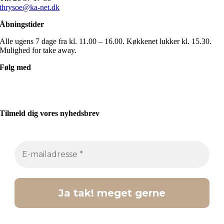
thrysoe@ka-net.dk
Åbningstider
Alle ugens 7 dage fra kl. 11.00 – 16.00. Køkkenet lukker kl. 15.30.
Mulighed for take away.
Følg med
Tilmeld dig vores nyhedsbrev