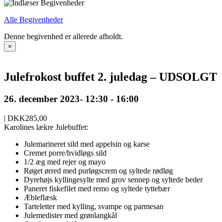
Alle Begivenheder
Denne begivenhed er allerede afholdt.
×
Julefrokost buffet 2. juledag – UDSOLGT
26. december 2023- 12:30
-
16:00
|
DKK285,00
Karolines lækre Julebuffet:
Julemarineret sild med appelsin og karse
Cremet porre/hvidløgs sild
1/2 æg med rejer og mayo
Røget ørred med purløgscrem og syltede rødløg
Dyrehøjs kyllingesylte med grov sennep og syltede beder
Paneret fiskefilet med remo og syltede tyttebær
Æbleflæsk
Tarteletter med kylling, svampe og parmesan
Julemedister med grønlangkål