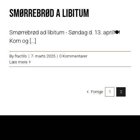
Smørrebrød a Libitum
Smørrebrød ad libitum - Søndag d. 13. april🍽️
Kom og [...]
By
fractils
|
7. marts 2025
|
0 Kommentarer
Læs mere
Forrige
1
2