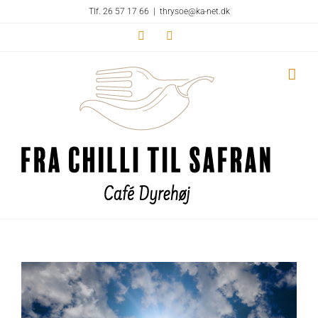
Skip
Tlf. 26 57 17 66
|
thrysoe@ka-net.dk
to
Facebook
Instagram
content