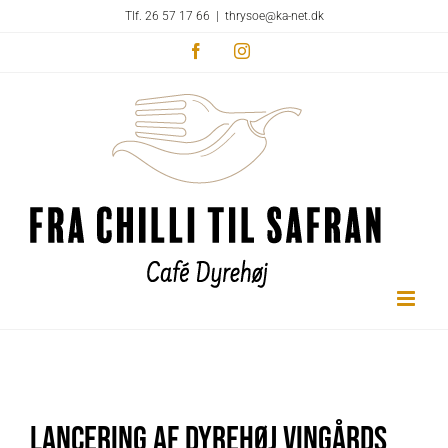
Skip
Tlf. 26 57 17 66
|
thrysoe@ka-net.dk
to
Facebook
Instagram
content
u
Lancering af Dyrehøj Vingårds