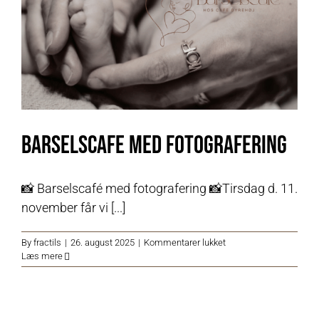
Barselscafe med fotografering
📸 Barselscafé med fotografering 📸Tirsdag d. 11.
november får vi [...]
til
By
fractils
|
26. august 2025
|
Kommentarer lukket
Barselscafe
Læs mere
med
fotografering