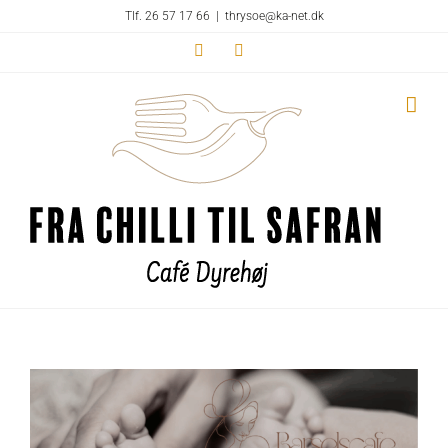
Skip
Tlf. 26 57 17 66
|
thrysoe@ka-net.dk
to
Facebook
Instagram
content