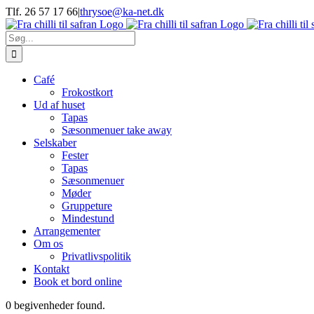
Skip
Tlf. 26 57 17 66
|
thrysoe@ka-net.dk
to
Facebook
Instagram
content
Søg
efter:
Café
Frokostkort
Ud af huset
Tapas
Sæsonmenuer take away
Selskaber
Fester
Tapas
Sæsonmenuer
Møder
Gruppeture
Mindestund
Arrangementer
Om os
Privatlivspolitik
Kontakt
Book et bord online
0 begivenheder found.