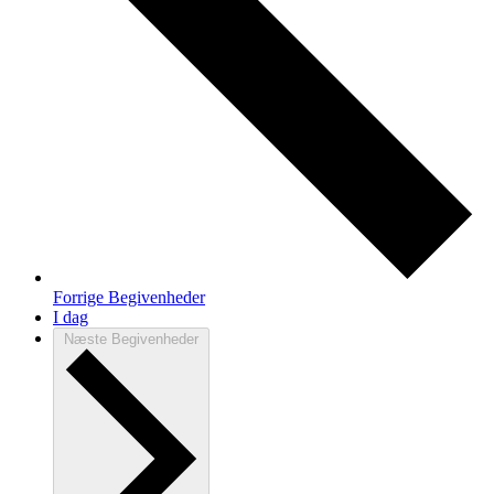
Forrige
Begivenheder
I dag
Næste
Begivenheder