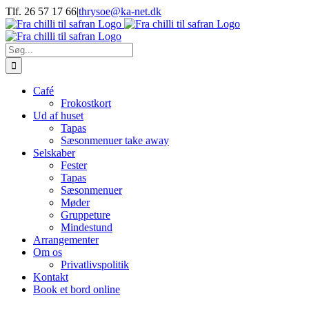
Skip
Tlf. 26 57 17 66
|
thrysoe@ka-net.dk
to
Facebook
Instagram
content
Søg
efter:
Café
Frokostkort
Ud af huset
Tapas
Sæsonmenuer take away
Selskaber
Fester
Tapas
Sæsonmenuer
Møder
Gruppeture
Mindestund
Arrangementer
Om os
Privatlivspolitik
Kontakt
Book et bord online