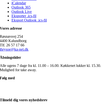
iCalendar
Outlook 365
Outlook Live
Eksporter .ics-fil
Eksport Outlook .ics-fil
Vores adresse
Røsnæsvej 254
4400 Kalundborg
Tlf. 26 57 17 66
thrysoe@ka-net.dk
Åbningstider
Alle ugens 7 dage fra kl. 11.00 – 16.00. Køkkenet lukker kl. 15.30.
Mulighed for take away.
Følg med
Tilmeld dig vores nyhedsbrev