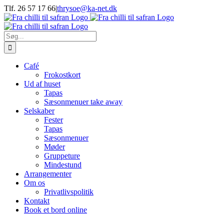
Skip
Tlf. 26 57 17 66
|
thrysoe@ka-net.dk
to
Facebook
Instagram
content
Søg
efter:
Café
Frokostkort
Ud af huset
Tapas
Sæsonmenuer take away
Selskaber
Fester
Tapas
Sæsonmenuer
Møder
Gruppeture
Mindestund
Arrangementer
Om os
Privatlivspolitik
Kontakt
Book et bord online