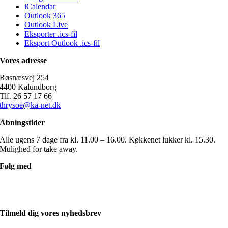
iCalendar
Outlook 365
Outlook Live
Eksporter .ics-fil
Eksport Outlook .ics-fil
Vores adresse
Røsnæsvej 254
4400 Kalundborg
Tlf. 26 57 17 66
thrysoe@ka-net.dk
Åbningstider
Alle ugens 7 dage fra kl. 11.00 – 16.00. Køkkenet lukker kl. 15.30.
Mulighed for take away.
Følg med
Tilmeld dig vores nyhedsbrev