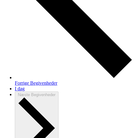
Forrige
Begivenheder
I dag
Næste
Begivenheder