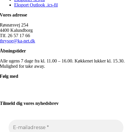
Eksport Outlook .ics-fil
Vores adresse
Røsnæsvej 254
4400 Kalundborg
Tlf. 26 57 17 66
thrysoe@ka-net.dk
Åbningstider
Alle ugens 7 dage fra kl. 11.00 – 16.00. Køkkenet lukker kl. 15.30.
Mulighed for take away.
Følg med
Tilmeld dig vores nyhedsbrev