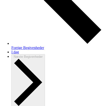
Forrige
Begivenheder
I dag
Næste
Begivenheder