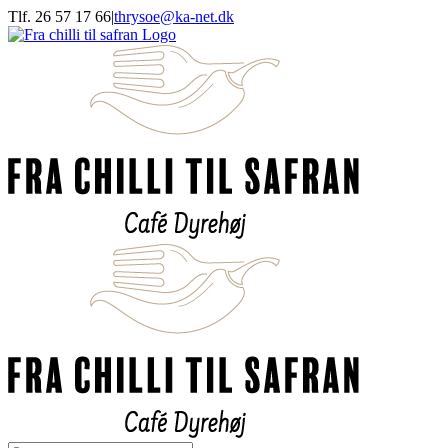
Skip
Tlf. 26 57 17 66
|
thrysoe@ka-net.dk
to
Facebook
Instagram
content