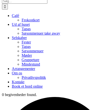
Søg
efter:
Café
Frokostkort
Ud af huset
Tapas
Sæsonmenuer take away
Selskaber
Fester
Tapas
Sæsonmenuer
Møder
Gruppeture
Mindestund
Arrangementer
Om os
Privatlivspolitik
Kontakt
Book et bord online
0 begivenheder found.