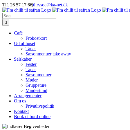
Skip
Tlf. 26 57 17 66
|
thrysoe@ka-net.dk
to
Facebook
Instagram
content
Søg
efter:
Café
Frokostkort
Ud af huset
Tapas
Sæsonmenuer take away
Selskaber
Fester
Tapas
Sæsonmenuer
Møder
Gruppeture
Mindestund
Arrangementer
Om os
Privatlivspolitik
Kontakt
Book et bord online