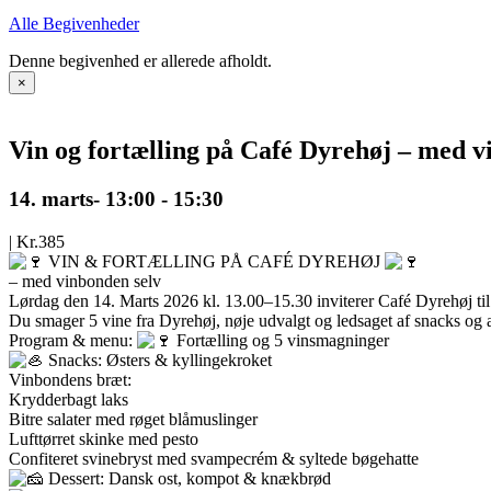
Alle Begivenheder
Denne begivenhed er allerede afholdt.
×
Vin og fortælling på Café Dyrehøj – med v
14. marts- 13:00
-
15:30
|
Kr.385
VIN & FORTÆLLING PÅ CAFÉ DYREHØJ
– med vinbonden selv
Lørdag den 14. Marts 2026 kl. 13.00–15.30 inviterer Café Dyrehøj til
Du smager 5 vine fra Dyrehøj, nøje udvalgt og ledsaget af snacks og a
Program & menu:
Fortælling og 5 vinsmagninger
Snacks: Østers & kyllingekroket
Vinbondens bræt:
Krydderbagt laks
Bitre salater med røget blåmuslinger
Lufttørret skinke med pesto
Confiteret svinebryst med svampecrém & syltede bøgehatte
Dessert: Dansk ost, kompot & knækbrød