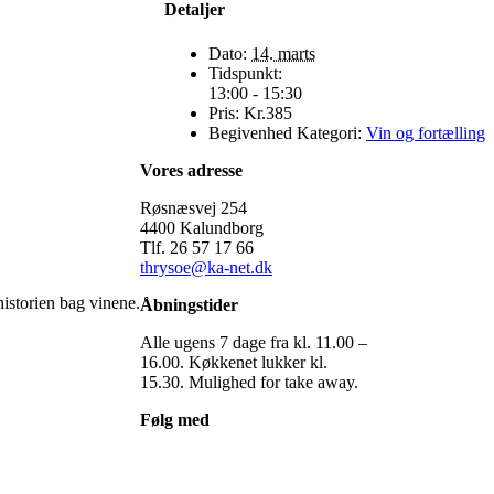
Detaljer
Dato:
14. marts
Tidspunkt:
13:00 - 15:30
Pris:
Kr.385
Begivenhed Kategori:
Vin og fortælling
Vores adresse
Røsnæsvej 254
4400 Kalundborg
Tlf. 26 57 17 66
thrysoe@ka-net.dk
istorien bag vinene.
Åbningstider
Alle ugens 7 dage fra kl. 11.00 –
16.00. Køkkenet lukker kl.
15.30. Mulighed for take away.
Følg med