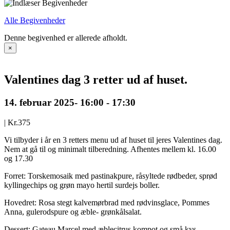
Alle Begivenheder
Denne begivenhed er allerede afholdt.
×
Valentines dag 3 retter ud af huset.
14. februar 2025- 16:00
-
17:30
|
Kr.375
Vi tilbyder i år en 3 retters menu ud af huset til jeres Valentines dag.
Nem at gå til og minimalt tilberedning. Afhentes mellem kl. 16.00
og 17.30
Forret: Torskemosaik med pastinakpure, råsyltede rødbeder, sprød
kyllingechips og grøn mayo hertil surdejs boller.
Hovedret: Rosa stegt kalvemørbrad med rødvinsglace, Pommes
Anna, gulerodspure og æble- grønkålsalat.
Dessert: Gateau Marcel med æblecitrus kompot og små kys.