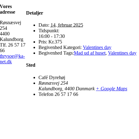
Vores
adresse
Detaljer
Røsnæsvej
Dato:
14. februar 2025
254
Tidspunkt:
4400
16:00 - 17:30
Kalundborg
Pris:
Kr.375
Tlf. 26 57 17
Begivenhed Kategori:
Valentines day
66
Begivenhed Tags:
Mad ud af huset
,
Valentines day
thrysoe@ka-
net.dk
Sted
Café Dyrehøj
Røsnæsvej 254
Kalundborg
,
4400
Danmark
+ Google Maps
Telefon
26 57 17 66