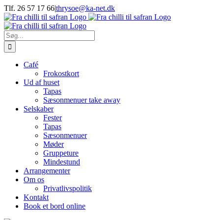
Skip
Tlf. 26 57 17 66
|
thrysoe@ka-net.dk
to
Facebook
Instagram
content
Søg
efter:
Café
Frokostkort
Ud af huset
Tapas
Sæsonmenuer take away
Selskaber
Fester
Tapas
Sæsonmenuer
Møder
Gruppeture
Mindestund
Arrangementer
Om os
Privatlivspolitik
Kontakt
Book et bord online