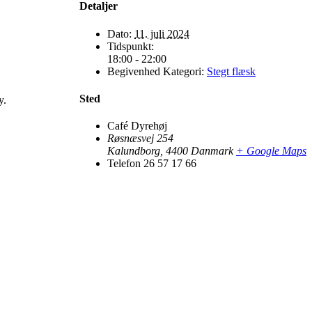
Detaljer
Dato:
11. juli 2024
Tidspunkt:
18:00 - 22:00
Begivenhed Kategori:
Stegt flæsk
Sted
y.
Café Dyrehøj
Røsnæsvej 254
Kalundborg
,
4400
Danmark
+ Google Maps
Telefon
26 57 17 66