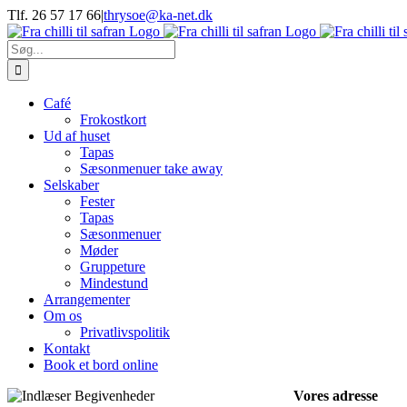
Skip
Tlf. 26 57 17 66
|
thrysoe@ka-net.dk
to
Facebook
Instagram
content
Søg
efter:
Café
Frokostkort
Ud af huset
Tapas
Sæsonmenuer take away
Selskaber
Fester
Tapas
Sæsonmenuer
Møder
Gruppeture
Mindestund
Arrangementer
Om os
Privatlivspolitik
Kontakt
Book et bord online
Vores adresse