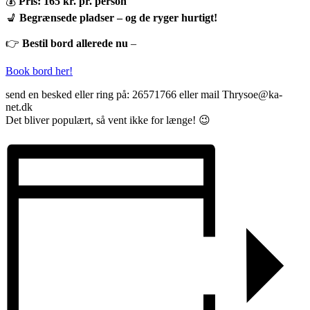
💰
Pris: 165 kr. pr. person
💺
Begrænsede pladser – og de ryger hurtigt!
👉
Bestil bord allerede nu
–
Book bord her!
send en besked eller ring på: 26571766 eller mail Thrysoe@ka-
net.dk
Det bliver populært, så vent ikke for længe! 😉