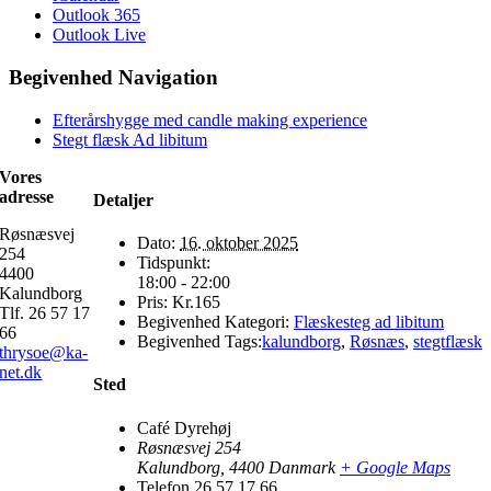
Outlook 365
Outlook Live
Begivenhed Navigation
Efterårshygge med candle making experience
Stegt flæsk Ad libitum
Vores
adresse
Detaljer
Røsnæsvej
Dato:
16. oktober 2025
254
Tidspunkt:
4400
18:00 - 22:00
Kalundborg
Pris:
Kr.165
Tlf. 26 57 17
Begivenhed Kategori:
Flæskesteg ad libitum
66
Begivenhed Tags:
kalundborg
,
Røsnæs
,
stegtflæsk
thrysoe@ka-
net.dk
Sted
Café Dyrehøj
Røsnæsvej 254
Kalundborg
,
4400
Danmark
+ Google Maps
Telefon
26 57 17 66