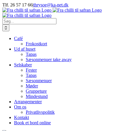
Skip
Tlf. 26 57 17 66
|
thrysoe@ka-net.dk
to
Facebook
Instagram
content
Søg
efter:
Café
Frokostkort
Ud af huset
Tapas
Sæsonmenuer take away
Selskaber
Fester
Tapas
Sæsonmenuer
Møder
Gruppeture
Mindestund
Arrangementer
Om os
Privatlivspolitik
Kontakt
Book et bord online