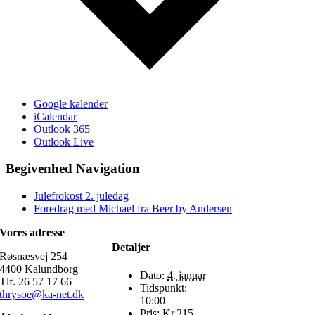
Google kalender
iCalendar
Outlook 365
Outlook Live
Begivenhed Navigation
Julefrokost 2. juledag
Foredrag med Michael fra Beer by Andersen
Vores adresse
Detaljer
Røsnæsvej 254
4400 Kalundborg
Dato:
4. januar
Tlf. 26 57 17 66
Tidspunkt:
thrysoe@ka-net.dk
10:00
Pris:
Kr.215