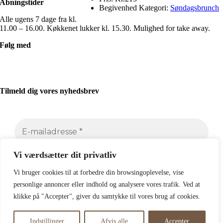
Åbningstider
Begivenhed Kategori:
Søndagsbrunch
Alle ugens 7 dage fra kl.
11.00 – 16.00. Køkkenet lukker kl. 15.30. Mulighed for take away.
Følg med
Tilmeld dig vores nyhedsbrev
Vi værdsætter dit privatliv
Vi bruger cookies til at forbedre din browsingoplevelse, vise
personlige annoncer eller indhold og analysere vores trafik. Ved at
klikke på "Accepter", giver du samtykke til vores brug af cookies.
Indstillinger
Afvis alle
Accepter
Page load link