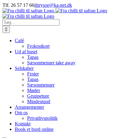
Skip
Tlf. 26 57 17 66
|
thrysoe@ka-net.dk
to
Facebook
Instagram
content
Søg
efter:
Café
Frokostkort
Ud af huset
Tapas
Sæsonmenuer take away
Selskaber
Fester
Tapas
Sæsonmenuer
Møder
Gruppeture
Mindestund
Arrangementer
Om os
Privatlivspolitik
Kontakt
Book et bord online