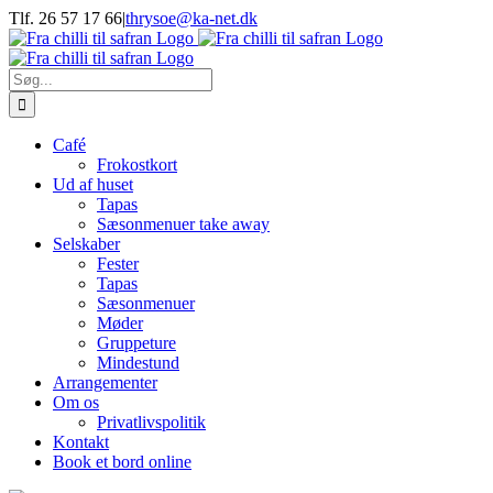
Skip
Tlf. 26 57 17 66
|
thrysoe@ka-net.dk
to
Facebook
Instagram
content
Søg
efter:
Café
Frokostkort
Ud af huset
Tapas
Sæsonmenuer take away
Selskaber
Fester
Tapas
Sæsonmenuer
Møder
Gruppeture
Mindestund
Arrangementer
Om os
Privatlivspolitik
Kontakt
Book et bord online