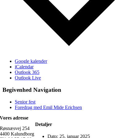
Google kalender
iCalendar
Outlook 365
Outlook Live
Begivenhed Navigation
Senior fest
Foredrag med Emil Mide Erichsen
Vores adresse
Detaljer
Røsnæsvej 254
4400 Kalundborg
Dato:
25. januar 2025