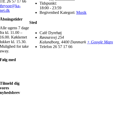
Tlf. 26 57 17 66
Tidspunkt:
thrysoe@ka-
18:00 - 23:59
net.dk
Begivenhed Kategori:
Musik
Åbningstider
Sted
Alle ugens 7 dage
fra kl. 11.00 –
Café Dyrehøj
16.00. Køkkenet
Røsnæsvej 254
lukker kl. 15.30.
Kalundborg
,
4400
Danmark
+ Google Maps
Mulighed for take
Telefon
26 57 17 66
away.
Følg med
Tilmeld dig
vores
nyhedsbrev