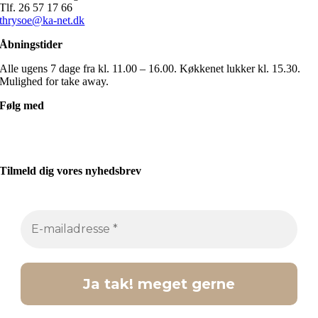
Tlf. 26 57 17 66
thrysoe@ka-net.dk
Åbningstider
Alle ugens 7 dage fra kl. 11.00 – 16.00. Køkkenet lukker kl. 15.30.
Mulighed for take away.
Følg med
Tilmeld dig vores nyhedsbrev