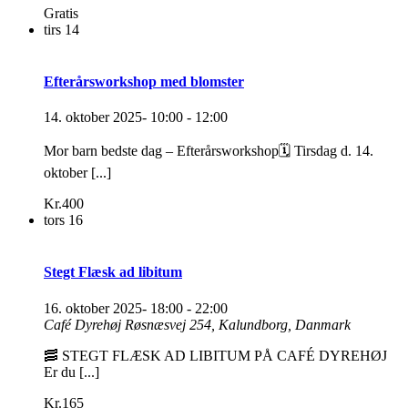
Gratis
tirs
14
Efterårsworkshop med blomster
14. oktober 2025- 10:00
-
12:00
Mor barn bedste dag – Efterårsworkshop🗓️ Tirsdag d. 14.
oktober [...]
Kr.400
tors
16
Stegt Flæsk ad libitum
16. oktober 2025- 18:00
-
22:00
Café Dyrehøj
Røsnæsvej 254, Kalundborg, Danmark
🥓 STEGT FLÆSK AD LIBITUM PÅ CAFÉ DYREHØJ
Er du [...]
Kr.165