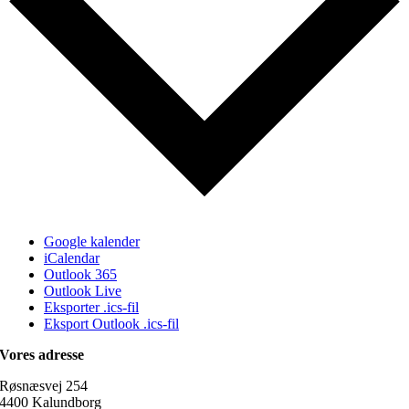
Google kalender
iCalendar
Outlook 365
Outlook Live
Eksporter .ics-fil
Eksport Outlook .ics-fil
Vores adresse
Røsnæsvej 254
4400 Kalundborg