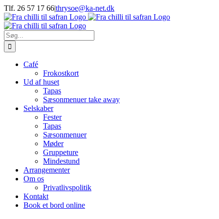
Skip
Tlf. 26 57 17 66
|
thrysoe@ka-net.dk
to
Facebook
Instagram
content
Søg
efter:
Café
Frokostkort
Ud af huset
Tapas
Sæsonmenuer take away
Selskaber
Fester
Tapas
Sæsonmenuer
Møder
Gruppeture
Mindestund
Arrangementer
Om os
Privatlivspolitik
Kontakt
Book et bord online