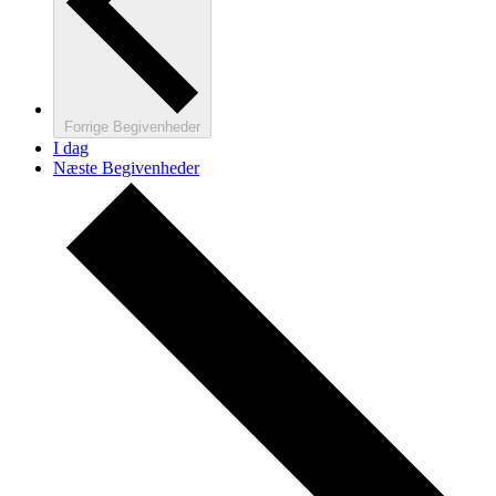
Forrige
Begivenheder
I dag
Næste
Begivenheder