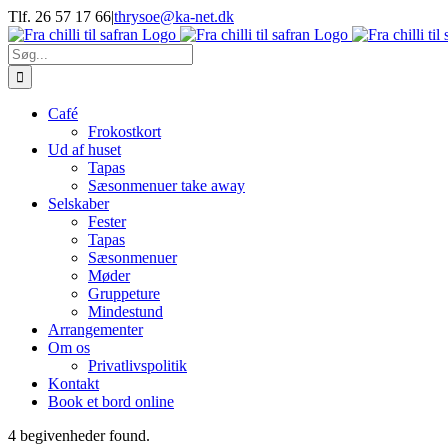
Skip
Tlf. 26 57 17 66
|
thrysoe@ka-net.dk
to
Facebook
Instagram
content
Søg
efter:
Café
Frokostkort
Ud af huset
Tapas
Sæsonmenuer take away
Selskaber
Fester
Tapas
Sæsonmenuer
Møder
Gruppeture
Mindestund
Arrangementer
Om os
Privatlivspolitik
Kontakt
Book et bord online
4 begivenheder found.