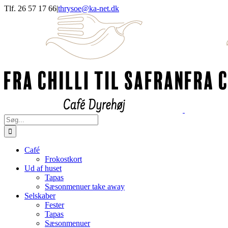
Skip
Tlf. 26 57 17 66
|
thrysoe@ka-net.dk
to
Facebook
Instagram
content
Søg
efter:
Café
Frokostkort
Ud af huset
Tapas
Sæsonmenuer take away
Selskaber
Fester
Tapas
Sæsonmenuer